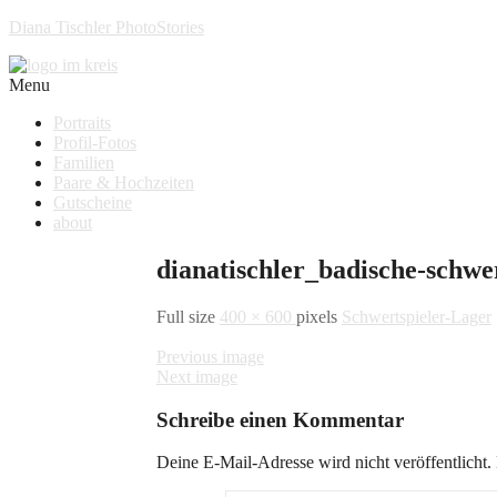
Diana Tischler PhotoStories
Menu
Portraits
Profil-Fotos
Familien
Paare & Hochzeiten
Gutscheine
about
dianatischler_badische-schwer
Full size
400 × 600
pixels
Schwertspieler-Lager
Previous image
Next image
Schreibe einen Kommentar
Deine E-Mail-Adresse wird nicht veröffentlicht.